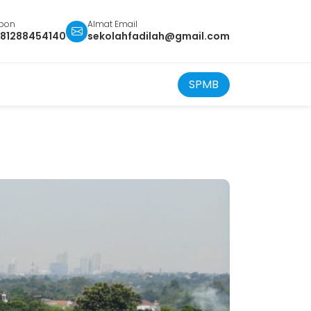
epon
Almat Email
81288454140
sekolahfadilah@gmail.com
SPMB