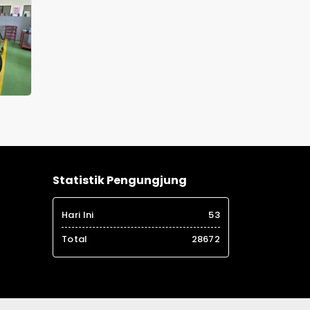
Statistik Pengungjung
Hari Ini
53
Total
28672