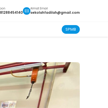
epon
Almat Email
81288454140
sekolahfadilah@gmail.com
SPMB