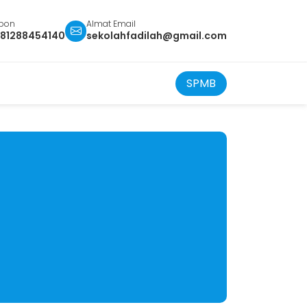
epon
Almat Email
81288454140
sekolahfadilah@gmail.com
SPMB