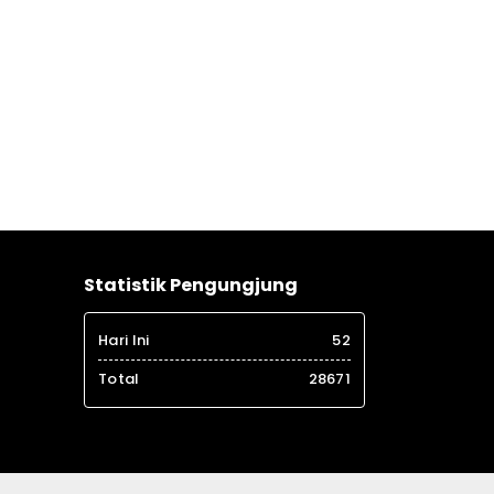
Statistik Pengungjung
Hari Ini
52
Total
28671