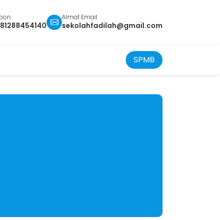
epon
Almat Email
81288454140
sekolahfadilah@gmail.com
SPMB