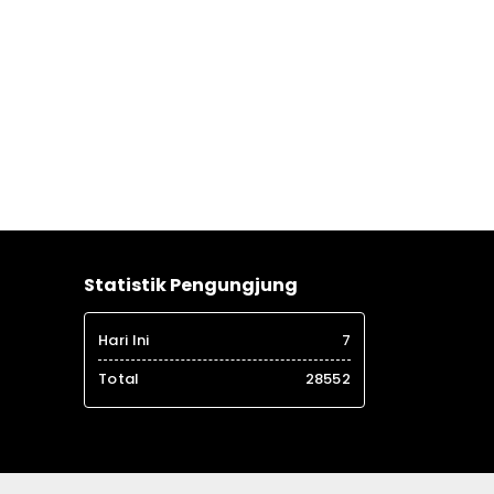
Statistik Pengungjung
Hari Ini
7
Total
28552