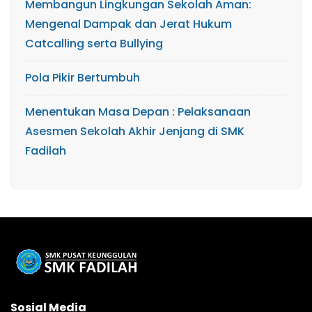
​Membangun Lingkungan Sekolah Aman:
Mengenal Dampak dan Jerat Hukum
Catcalling serta Bullying
Pola Pikir Bertumbuh
Menentukan Masa Depan : Pelaksanaan
Asesmen Sekolah Akhir Jenjang di SMK
Fadilah
Sosial Media