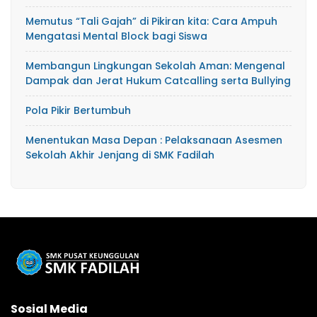
Memutus “Tali Gajah” di Pikiran kita: Cara Ampuh
Mengatasi Mental Block bagi Siswa
​Membangun Lingkungan Sekolah Aman: Mengenal
Dampak dan Jerat Hukum Catcalling serta Bullying
Pola Pikir Bertumbuh
Menentukan Masa Depan : Pelaksanaan Asesmen
Sekolah Akhir Jenjang di SMK Fadilah
Sosial Media