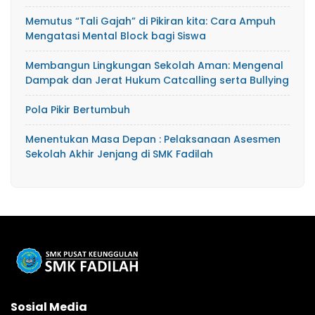
Memutus “Tali Gajah” di Pikiran kita: Cara Ampuh
Mengatasi Mental Block bagi Siswa
​Membangun Lingkungan Sekolah Aman: Mengenal
Dampak dan Jerat Hukum Catcalling serta Bullying
Pola Pikir Bertumbuh
Menentukan Masa Depan : Pelaksanaan Asesmen
Sekolah Akhir Jenjang di SMK Fadilah
Sosial Media