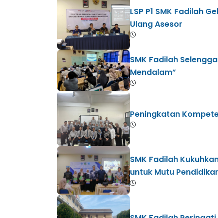
LSP P1 SMK Fadilah Ge
Ulang Asesor
SMK Fadilah Selengga
Mendalam”
Peningkatan Kompeten
SMK Fadilah Kukuhkan
untuk Mutu Pendidika
SMK Fadilah Peringat